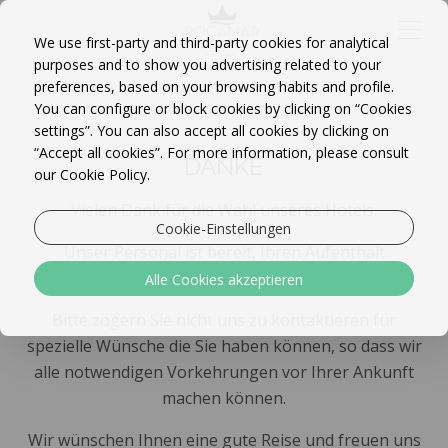
We use first-party and third-party cookies for analytical
purposes and to show you advertising related to your
preferences, based on your browsing habits and profile.
You can configure or block cookies by clicking on “Cookies
settings”. You can also accept all cookies by clicking on
“Accept all cookies”. For more information, please consult
DANKE
our Cookie Policy.
Vielen Dank für die Wahl unseres Hotels.
Cookie-Einstellungen
Unser Personal ist bereit, Ihren Aufenthalt
unvergesslich machen.
Alle Cookies akzeptieren
Bitte zögern Sie nicht uns zu kontaktieren für
spezielle Wünsche die Sie haben können, so dass wir
alle notwendigen Vorkehrungen vor Ihrer Ankunft
machen können.
Wir wünschen Ihnen eine gute Reise und freuen uns