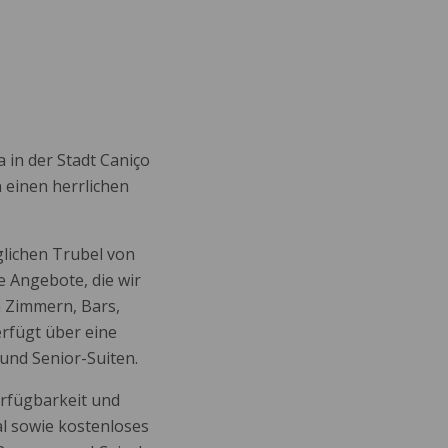
ZENTRUM ATALAIA
SPA
KONTAKTE
 in der Stadt Caniço
 einen herrlichen
glichen Trubel von
e Angebote, die wir
 Zimmern, Bars,
erfügt über eine
und Senior-Suiten.
erfügbarkeit und
l sowie kostenloses